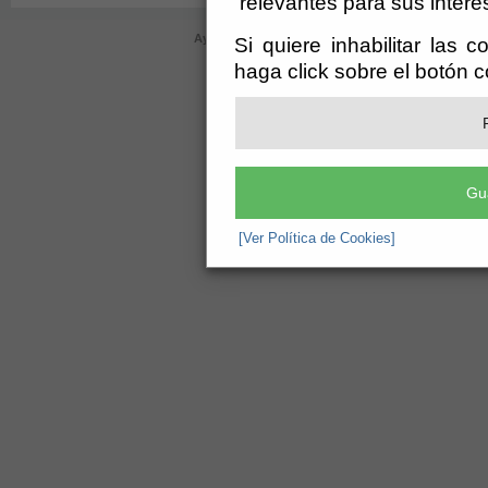
relevantes para sus intere
Ayuntamiento de Bayárcal (CIF: P-0402000-D)
- Plaz
Si quiere inhabilitar las 
ayuntamiento@bayarcal.es
-
aviso leg
haga click sobre el botón 
Gu
[Ver Política de Cookies]