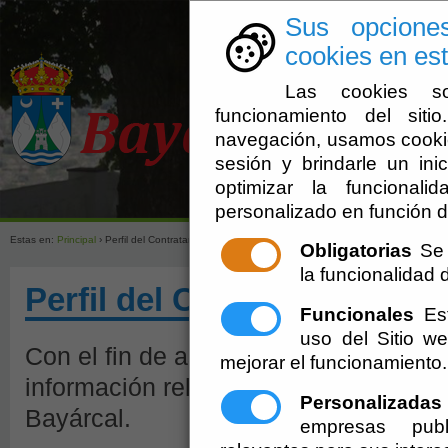
Sus opcione
cookies en est
Las cookies so
funcionamiento del sit
navegación, usamos cookie
sesión y brindarle un inic
optimizar la funcionali
Ayuntamien
personalizado en función d
Estas en:
Principal
› Perfil del Contratante.
09-08-2026 15:37:46
Obligatorias
Se 
la funcionalidad de
Perfil del Contratante.
09-0
Funcionales
Est
uso del Sitio 
Con el fin de asegurar la transparenci
mejorar el funcionamiento.
información relativa a la actividad co
Personalizadas
Bayárcal.
empresas publ