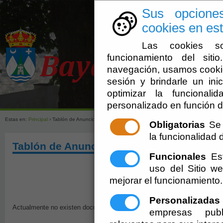
Sus opcione
cookies en est
Las cookies so
funcionamiento del sit
navegación, usamos cookie
sesión y brindarle un inic
optimizar la funcionali
Ayuntamien
personalizado en función d
Estas en:
Principal
› Tablón de Anuncios - Pleno - Convocatoria de Sesión
Obligatorias
Se 
la funcionalidad de
Tablón de Anuncios - Pleno - Convocator
Funcionales
Est
uso del Sitio 
mejorar el funcionamiento.
Personalizadas
Actualmente no existen documentos sobre el tema solicitado. Disculpen 
empresas publ