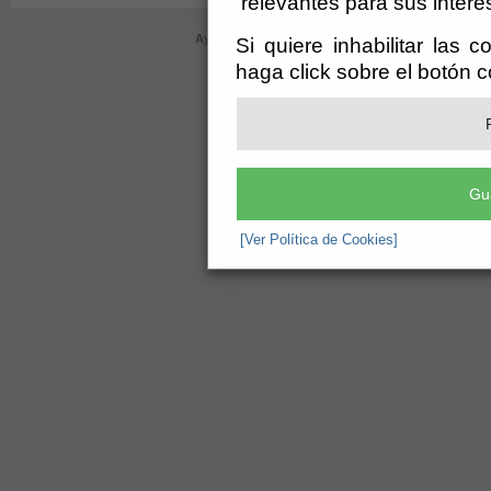
relevantes para sus intere
Ayuntamiento de Bayárcal (CIF: P-0402000-D)
- Plaz
Si quiere inhabilitar las 
ayuntamiento@bayarcal.es
-
aviso leg
haga click sobre el botón 
Gu
[Ver Política de Cookies]