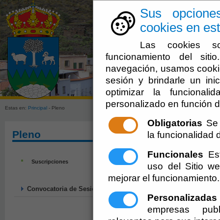
Sus opcione
cookies en est
Las cookies so
funcionamiento del sit
navegación, usamos cookie
sesión y brindarle un inic
Ayuntamien
optimizar la funcionali
personalizado en función d
Estas en:
Principal
- Pleno
Obligatorias
Se 
Pleno
la funcionalidad de
Funcionales
Est
Suscripciones
uso del Sitio 
mejorar el funcionamiento.
Convocatoria de Sesión
Personalizadas
empresas publ