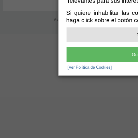
relevantes para sus intere
Si quiere inhabilitar las 
haga click sobre el botón 
Ayuntamiento de Olula de Castro (Cif: P-0406800-C
registro@oluladecastro.es
-
Aviso Lega
Gu
[Ver Política de Cookies]