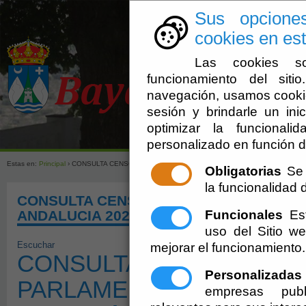
Sus opcione
cookies en est
Las cookies so
funcionamiento del sit
navegación, usamos cookie
sesión y brindarle un inic
optimizar la funcionali
Ayuntamien
personalizado en función d
Estas en:
Principal
› CONSULTA CENSO ELECTORAL ELECCIONES PARLAMENTO DE ANDA
Obligatorias
Se 
la funcionalidad de
CONSULTA CENSO ELECTORAL ELECCI
Funcionales
Est
ANDALUCIA 2026
uso del Sitio 
Escuchar
mejorar el funcionamiento.
CONSULTA CENSO ELEC
Personalizadas
PARLAMENTO DE ANDALU
empresas publ