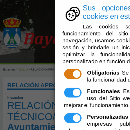
Sus opcione
cookies en est
Las cookies so
funcionamiento del sit
navegación, usamos cookie
sesión y brindarle un inic
optimizar la funcionali
Ayuntamien
personalizado en función d
Estas en:
Principal
› RELACIÓN APROBADOS - OPOSICIÓN TÉCNICO/A GESTIÓN (A2)
Obligatorias
Se 
la funcionalidad de
RELACIÓN APROBADOS - OPOSICIÓN TÉC
Funcionales
Est
uso del Sitio 
Escuchar
RELACIÓN APROBADOS -
mejorar el funcionamiento.
TÉCNICO/A GESTIÓN (A2
Personalizadas
empresas publ
Ayuntamiento de Bayárcal