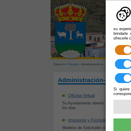
su experi
brindarle
ofrecerle 
Estas en:
Principal
- Administración-e
Administración-e
Si quiere
correspond
Oficina Virtual
Su Ayuntamiento abierto 24 horas todos
los días
Impresos y Formularios
Modelos de Solicitudes e Impresos en