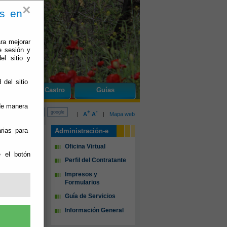
×
es en
ra mejorar
e sesión y
el sitio y
 del sitio
do
Olula de Castro
Guías
 de manera
+
-
|
A
A
|
Mapa web
rias para
Administración-e
Oficina Virtual
e el botón
Perfil del Contratante
Impresos y
Formularios
Guía de Servicios
Información General