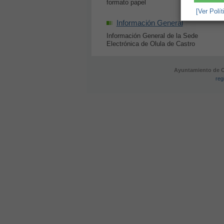
formato papel
[Ver Polí
Información General
Información General de la Sede
Electrónica de Olula de Castro
Ayuntamiento de Ol
reg