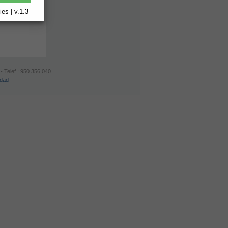
es | v.1.3
- Telef.: 950.356.040
idad