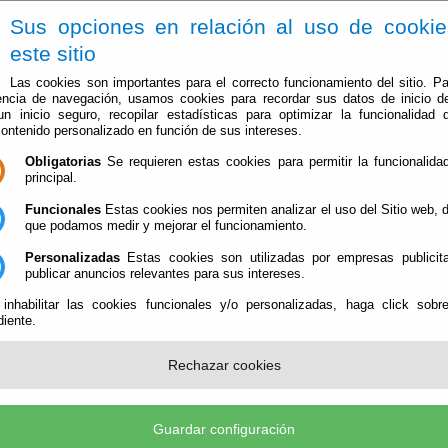
Sus opciones en relación al uso de cooki
este sitio
Las cookies son importantes para el correcto funcionamiento del sitio. Pa
encia de navegación, usamos cookies para recordar sus datos de inicio d
 un inicio seguro, recopilar estadísticas para optimizar la funcionalidad d
contenido personalizado en función de sus intereses.
Obligatorias
Se requieren estas cookies para permitir la funcionalidad
Ayuntamiento
Administración-e
Qué Hacer Cuan
principal.
Funcionales
Estas cookies nos permiten analizar el uso del Sitio web,
que podamos medir y mejorar el funcionamiento.
Personalizadas
Estas cookies son utilizadas por empresas publicita
publicar anuncios relevantes para sus intereses.
 inhabilitar las cookies funcionales y/o personalizadas, haga click sobr
iente.
Perfil del Contratante
Información y Servicios de Interés para
Rechazar cookies
Licitadores y Contratistas
Guía de Servicios
Guardar configuración
Información sobre los servicios que le