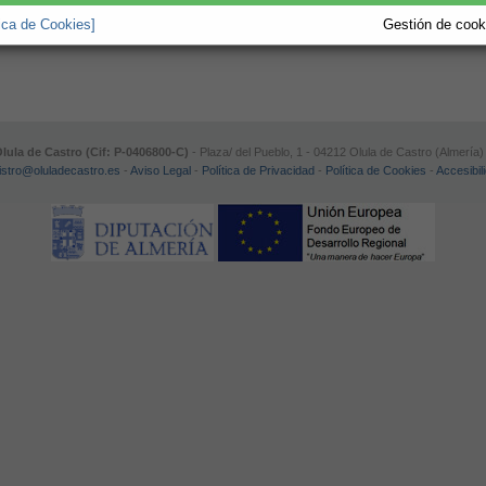
ofrece el Ayuntamiento
tica de Cookies]
Gestión de cooki
ula de Castro (Cif: P-0406800-C)
- Plaza/ del Pueblo, 1 - 04212 Olula de Castro (Almería) 
istro@oluladecastro.es
-
Aviso Legal
-
Política de Privacidad
-
Política de Cookies
-
Accesibil