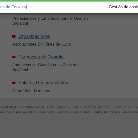
tica de Cookies]
Gestión de cooki
Ocio
Profesionales y Empresas para el Ocio en
Bayárcal
Organizaciones
Asociaciones Sin Fines de Lucro
Farmacias de Guardia
Farmacias de Guardia en la Zona de
Bayárcal
Enlaces Recomendados
Otras Web de interés
ayárcal (CIF: P-0402000-D)
- Plaza Mayor, 1 - 04479 Bayárcal (Almería) - Teléf 950.512.8
untamiento@bayarcal.es
-
aviso legal
-
política de privacidad
-
política de cookies
-
Accesibil