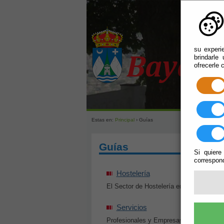
su experi
brindarle
ofrecerle 
Estas en:
Principal
› Guías
Guías
Si quiere
correspond
Hostelería
El Sector de Hostelería en Bayárcal
Servicios
Profesionales y Empresas de Servicios