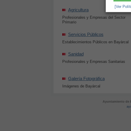
[Ver Polí
Agricultura
Profesionales y Empresas del Sector
Primario
Servicios Públicos
Establecimientos Públicos en Bayárcal
Sanidad
Profesionales y Empresas Sanitarias
Galería Fotográfica
Imágenes de Bayárcal
Ayuntamiento de B
ay