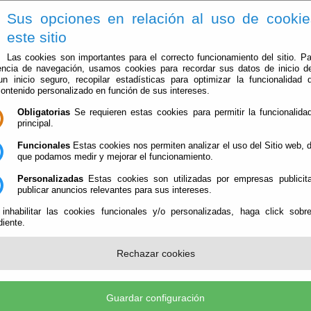
Sus opciones en relación al uso de cooki
este sitio
Las cookies son importantes para el correcto funcionamiento del sitio. Pa
encia de navegación, usamos cookies para recordar sus datos de inicio d
 un inicio seguro, recopilar estadísticas para optimizar la funcionalidad d
contenido personalizado en función de sus intereses.
Obligatorias
Se requieren estas cookies para permitir la funcionalidad
principal.
Ayuntamiento
Administración-e
Qué Hacer Cuan
Funcionales
Estas cookies nos permiten analizar el uso del Sitio web,
que podamos medir y mejorar el funcionamiento.
Personalizadas
Estas cookies son utilizadas por empresas publicita
publicar anuncios relevantes para sus intereses.
 inhabilitar las cookies funcionales y/o personalizadas, haga click sobr
iente.
Comercios
Rechazar cookies
Comercios de Bayárcal
Industria
Guardar configuración
Industrias de Bayárcal