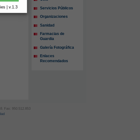
es | v.1.3
Servicios Públicos
Organizaciones
Sanidad
Farmacias de
Guardia
Galería Fotográfica
Enlaces
Recomendados
48. Fax: 950.512.853
idad