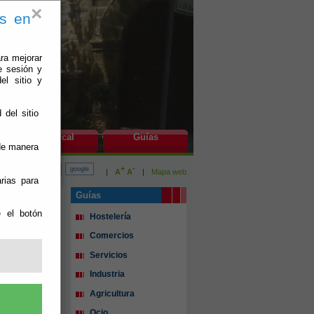
×
es en
ra mejorar
e sesión y
el sitio y
 del sitio
do
Bayárcal
Guías
 de manera
+
-
|
A
A
|
Mapa web
rias para
Guías
e el botón
Hostelería
Comercios
Servicios
Industria
Agricultura
Ocio