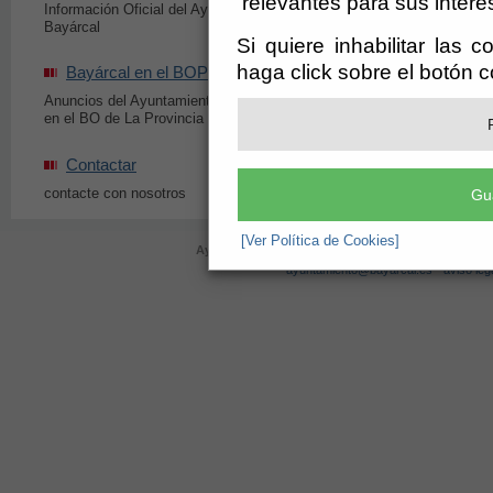
relevantes para sus intere
Información Oficial del Ayuntamiento de
Disposiciones de Carác
Bayárcal
Ayuntamiento de Bayá
Si quiere inhabilitar las 
haga click sobre el botón 
Bayárcal en el BOP
Portal de Transp
Anuncios del Ayuntamiento de Bayárcal
Información de los ind
en el BO de La Provincia
Transparencia
Contactar
contacte con nosotros
Gu
[Ver Política de Cookies]
Ayuntamiento de Bayárcal (CIF: P-0402000-D)
- Plaz
ayuntamiento@bayarcal.es
-
aviso leg