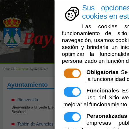
Sus opcione
cookies en est
Las cookies so
funcionamiento del sit
navegación, usamos cookie
sesión y brindarle un inic
optimizar la funcionali
Ayuntamien
personalizado en función d
Estas en:
Principal
› Ayuntamiento
Obligatorias
Se 
la funcionalidad de
Ayuntamiento
Funcionales
Est
uso del Sitio 
Bienvenida
Organización Inst
mejorar el funcionamiento.
Bienvenida a la Sede Eletrónica de
Órganos institucionale
Bayárcal
sus integrantes
Personalizadas
empresas publ
Tablón de Anuncios
Normas