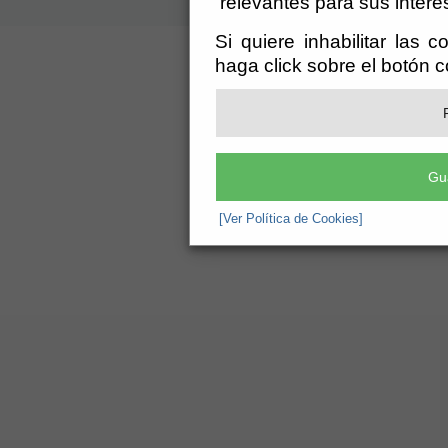
relevantes para sus intere
Si quiere inhabilitar las 
haga click sobre el botón 
Gu
[Ver Política de Cookies]