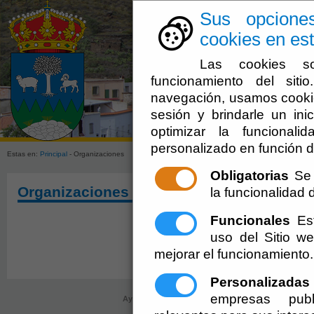
Sus opcione
cookies en est
Las cookies so
funcionamiento del sit
navegación, usamos cookie
sesión y brindarle un inic
Ayuntamien
optimizar la funcionali
personalizado en función d
Estas en:
Principal
- Organizaciones
Obligatorias
Se 
Organizaciones
la funcionalidad de
Funcionales
Est
uso del Sitio 
mejorar el funcionamiento.
Personalizadas
empresas publ
Ayuntamiento de Olula de Castro (Cif: P-0406800-C
registro@oluladecastro.es
-
Aviso Lega