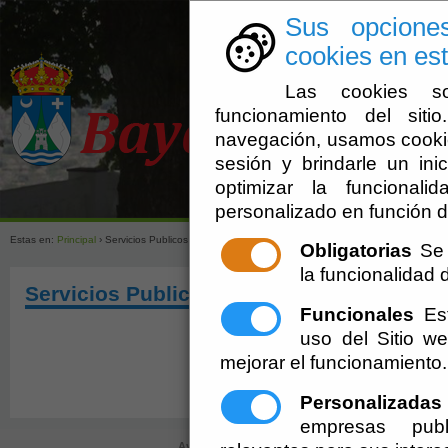
Sus opcione
cookies en est
Las cookies so
funcionamiento del sit
navegación, usamos cookie
sesión y brindarle un inic
optimizar la funcionali
Ayuntamien
personalizado en función d
Estas en:
Principal
› Servicios Publicos
Obligatorias
Se 
la funcionalidad de
Servicios Publicos
Funcionales
Est
uso del Sitio 
mejorar el funcionamiento.
Personalizadas
empresas publ
Ayuntamiento de Bayárcal (CIF: P-0402000-D)
- Plaz