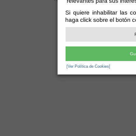
relevantes para sus intere
ayuntamiento@bayarcal.es
-
aviso leg
Si quiere inhabilitar las 
haga click sobre el botón 
Gu
[Ver Política de Cookies]