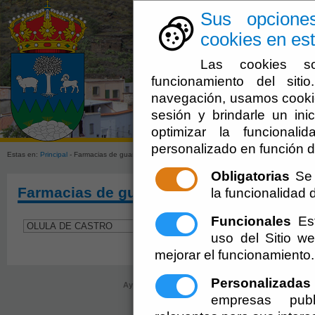
Sus opcione
cookies en est
Las cookies so
funcionamiento del sit
navegación, usamos cookie
sesión y brindarle un inic
Ayuntamien
optimizar la funcionali
personalizado en función d
Estas en:
Principal
- Farmacias de guardia - OLULA DE CASTRO
Obligatorias
Se 
Farmacias de guardia - OLULA DE CAST
la funcionalidad de
Funcionales
Est
uso del Sitio 
mejorar el funcionamiento.
Personalizadas
Ayuntamiento de Olula de Castro (Cif: P-0406800-C
empresas publ
registro@oluladecastro.es
-
Aviso Lega