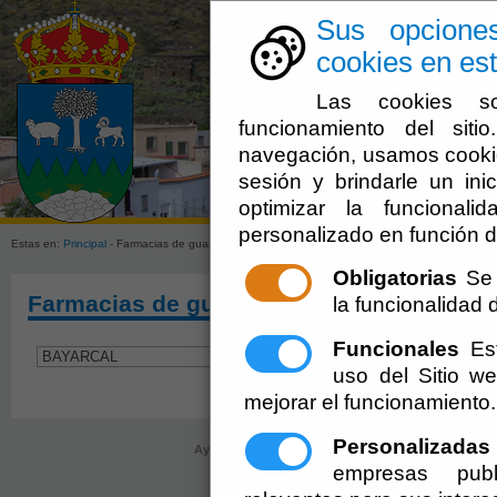
Sus opcione
cookies en est
Las cookies so
funcionamiento del sit
navegación, usamos cookie
sesión y brindarle un inic
Ayuntamien
optimizar la funcionali
personalizado en función d
Estas en:
Principal
- Farmacias de guardia - BAYARCAL
Obligatorias
Se 
Farmacias de guardia - BAYARCAL
la funcionalidad de
Funcionales
Est
uso del Sitio 
mejorar el funcionamiento.
Personalizadas
Ayuntamiento de Olula de Castro (Cif: P-0406800-C
empresas publ
registro@oluladecastro.es
-
Aviso Lega