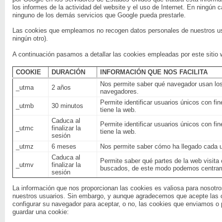
los informes de la actividad del website y el uso de Internet. En ningún 
ninguno de los demás servicios que Google pueda prestarle.
Las cookies que empleamos no recogen datos personales de nuestros usua
ningún otro).
A continuación pasamos a detallar las cookies empleadas por este sitio 
COOKIE
DURACIÓN
INFORMACIÓN QUE NOS FACILITA
Nos permite saber qué navegador usan los
_utma
2 años
navegadores.
Permite identificar usuarios únicos con fi
_utmb
30 minutos
tiene la web.
Caduca al
Permite identificar usuarios únicos con fi
_utmc
finalizar la
tiene la web.
sesión
_utmz
6 meses
Nos permite saber cómo ha llegado cada u
Caduca al
Permite saber qué partes de la web visit
_utmv
finalizar la
buscados, de este modo podemos centrarno
sesión
La información que nos proporcionan las cookies es valiosa para nosotr
nuestros usuarios. Sin embargo, y aunque agradecemos que acepte las c
configurar su navegador para aceptar, o no, las cookies que enviamos o 
guardar una cookie: