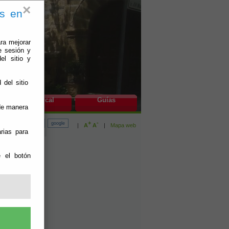
×
es en
ra mejorar
e sesión y
el sitio y
 del sitio
do
Bayárcal
Guías
 de manera
+
-
|
A
A
|
Mapa web
rias para
e el botón
ual.
u caso a la