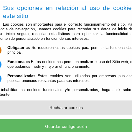
Sus opciones en relación al uso de cooki
este sitio
Las cookies son importantes para el correcto funcionamiento del sitio. Pa
encia de navegación, usamos cookies para recordar sus datos de inicio d
 un inicio seguro, recopilar estadísticas para optimizar la funcionalidad d
contenido personalizado en función de sus intereses.
Obligatorias
Se requieren estas cookies para permitir la funcionalidad
principal.
Ayuntamiento
Administración-e
Qué Hacer Cuan
Funcionales
Estas cookies nos permiten analizar el uso del Sitio web,
que podamos medir y mejorar el funcionamiento.
Personalizadas
Estas cookies son utilizadas por empresas publicita
publicar anuncios relevantes para sus intereses.
 inhabilitar las cookies funcionales y/o personalizadas, haga click sobr
iente.
Rechazar cookies
e sitio web se encuentra protegida por la legislación sobre propiedad intelect
contenido de este sitio Web pertenecen al
Ayuntamiento de Bayárcal
, y en s
empo que su diseño gráfico y los códigos que contiene.
Guardar configuración