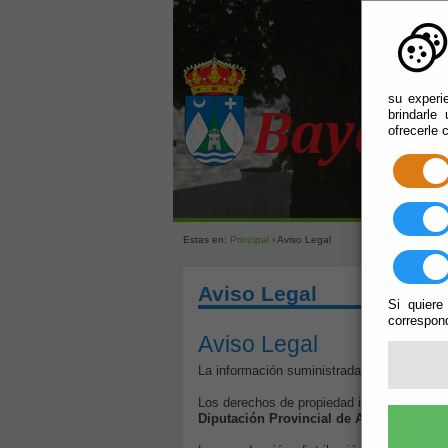
su experi
brindarle
ofrecerle 
Estas en:
Principal
› Aviso Legal
Aviso Legal
Si quiere
correspond
Aviso Legal
La información suministrada a través de est
Los derechos de propiedad intelectual del 
Diputación Provincial de Almería
, al ti