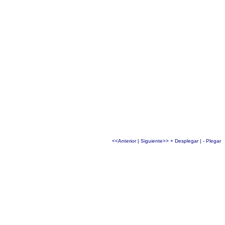
<<Anterior
|
Siguiente>>
+ Desplegar
|
- Plegar