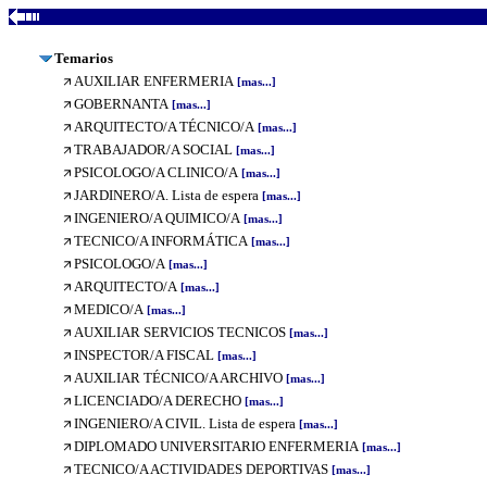
Temarios
AUXILIAR ENFERMERIA
[mas...]
GOBERNANTA
[mas...]
ARQUITECTO/A TÉCNICO/A
[mas...]
TRABAJADOR/A SOCIAL
[mas...]
PSICOLOGO/A CLINICO/A
[mas...]
JARDINERO/A. Lista de espera
[mas...]
INGENIERO/A QUIMICO/A
[mas...]
TECNICO/A INFORMÁTICA
[mas...]
PSICOLOGO/A
[mas...]
ARQUITECTO/A
[mas...]
MEDICO/A
[mas...]
AUXILIAR SERVICIOS TECNICOS
[mas...]
INSPECTOR/A FISCAL
[mas...]
AUXILIAR TÉCNICO/A ARCHIVO
[mas...]
LICENCIADO/A DERECHO
[mas...]
INGENIERO/A CIVIL. Lista de espera
[mas...]
DIPLOMADO UNIVERSITARIO ENFERMERIA
[mas...]
TECNICO/A ACTIVIDADES DEPORTIVAS
[mas...]