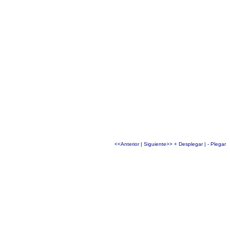
<<Anterior
|
Siguiente>>
+ Desplegar
|
- Plegar