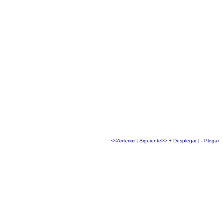
<<Anterior
|
Siguiente>>
+ Desplegar
|
- Plegar