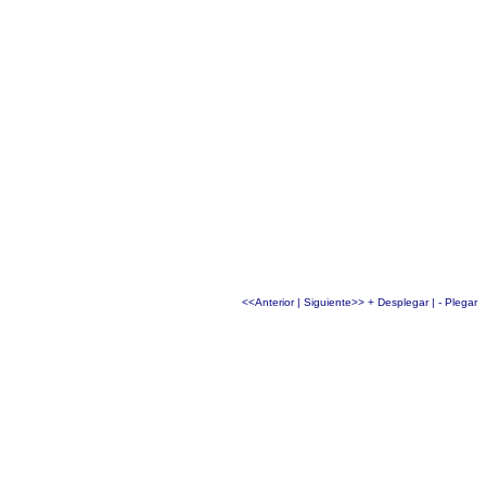
<<Anterior
|
Siguiente>>
+ Desplegar
|
- Plegar