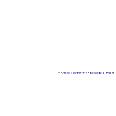
<<Anterior
|
Siguiente>>
+ Desplegar
|
- Plegar