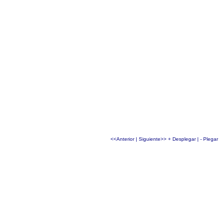
<<Anterior
|
Siguiente>>
+ Desplegar
|
- Plegar