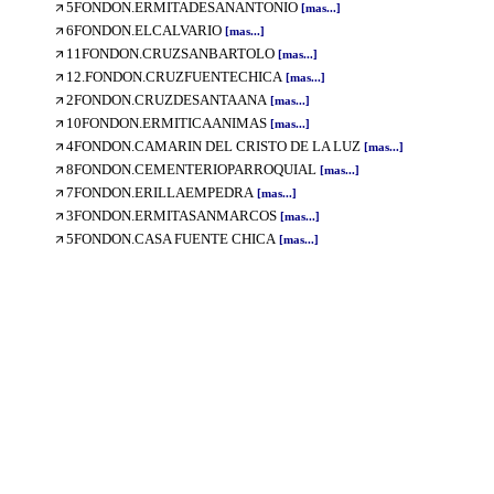
5FONDON.ERMITADESANANTONIO
[mas...]
6FONDON.ELCALVARIO
[mas...]
11FONDON.CRUZSANBARTOLO
[mas...]
12.FONDON.CRUZFUENTECHICA
[mas...]
2FONDON.CRUZDESANTAANA
[mas...]
10FONDON.ERMITICAANIMAS
[mas...]
4FONDON.CAMARIN DEL CRISTO DE LA LUZ
[mas...]
8FONDON.CEMENTERIOPARROQUIAL
[mas...]
7FONDON.ERILLAEMPEDRA
[mas...]
3FONDON.ERMITASANMARCOS
[mas...]
5FONDON.CASA FUENTE CHICA
[mas...]