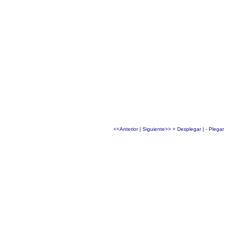
<<Anterior
|
Siguiente>>
+ Desplegar
|
- Plegar