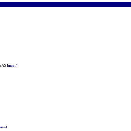
SAS
[mas...]
s...]