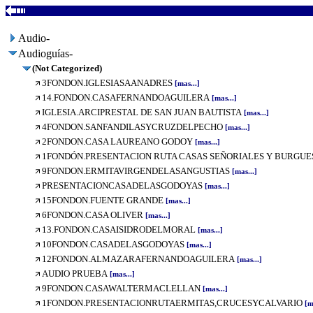
Audio-
Audioguías-
(Not Categorized)
3FONDON.IGLESIASAANADRES
[mas...]
14.FONDON.CASAFERNANDOAGUILERA
[mas...]
IGLESIA.ARCIPRESTAL DE SAN JUAN BAUTISTA
[mas...]
4FONDON.SANFANDILASYCRUZDELPECHO
[mas...]
2FONDON.CASA LAUREANO GODOY
[mas...]
1FONDÓN.PRESENTACION RUTA CASAS SEÑORIALES Y BURGUE
9FONDON.ERMITAVIRGENDELASANGUSTIAS
[mas...]
PRESENTACIONCASADELASGODOYAS
[mas...]
15FONDON.FUENTE GRANDE
[mas...]
6FONDON.CASA OLIVER
[mas...]
13.FONDON.CASAISIDRODELMORAL
[mas...]
10FONDON.CASADELASGODOYAS
[mas...]
12FONDON.ALMAZARAFERNANDOAGUILERA
[mas...]
AUDIO PRUEBA
[mas...]
9FONDON.CASAWALTERMACLELLAN
[mas...]
1FONDON.PRESENTACIONRUTAERMITAS,CRUCESYCALVARIO
[ma